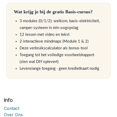
Wat krijg je bij de gratis Basis-cursus?
Schrijf je in voor de gratis
3 modules (0/1/2): welkom, basis-elektriciteit,
Basis-cursus
camper-systeem in één oogopslag
12 lessen met video en tekst
De verbruikscalculator is exclusief beschikbaar
2 interactieve mindmaps (Module 1 & 2)
voor cursisten van de
Off-Grid Academy
Deze verbruikscalculator als bonus-tool
Basis
. Volledig gratis — geen kredietkaart, geen
Toegang tot het volledige voorbeeldrapport
abonnement.
(zien wat DIY oplevert)
Levenslange toegang · geen kredietkaart nodig
▸ Maak gratis account aan
Al een account? Log in →
Bij inschrijving krijg je toegang tot: Basis-modules (videos +
Info
lessen) · deze calculator · 2 interactieve mindmaps · het
Contact
voorbeeldrapport
Over Ons