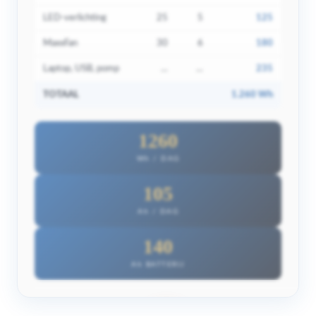
LED-verlichting
25
5
125
MaxxFan
30
6
180
Laptop, USB, pomp
…
…
235
TOTAAL
1.260 Wh
1260
Wh / DAG
105
Ah / DAG
140
Ah BATTERIJ