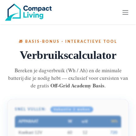
Overslaan naar inhoud
🎁 BASIS-BONUS · INTERACTIEVE TOOL
Verbruikscalculator
Bereken je dagverbruik (Wh / Ah) en de minimale
batterij die je nodig hebt — exclusief voor cursisten van
Off-Grid Academy Basis
de gratis
.
SNEL VULLEN:
Vakantie 2 weken
APPARAAT
W
u/d
Wh
Koelkast 12V
60
12
720