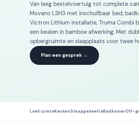
Van leeg bestelvoertuig tot complete ca
Movano L3H3 met inschuifbaar bed, badka
Victron Lithium installatie, Truma Combi 
een keuken in bamboe afwerking. Met dubb
opbergruimte en slaapplaats voor twee h
Plan een gesprek →
Leefruimte
Keuken
Slaapgedeelte
Badkamer
Off-g