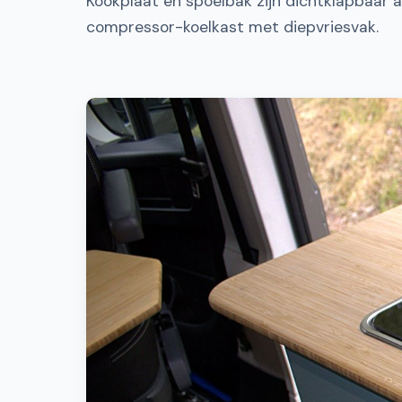
Kookplaat en spoelbak zijn dichtklapbaar a
compressor-koelkast met diepvriesvak.