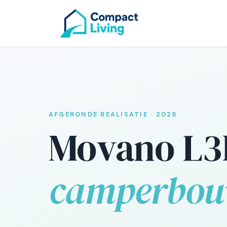
CAMPE
Overslaan naar inhoud
AFGERONDE REALISATIE · 2026
Movano L
camperbo