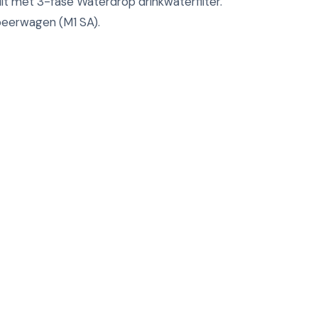
uit met 3-fase Waterdrop drinkwaterfilter.
peerwagen (M1 SA).