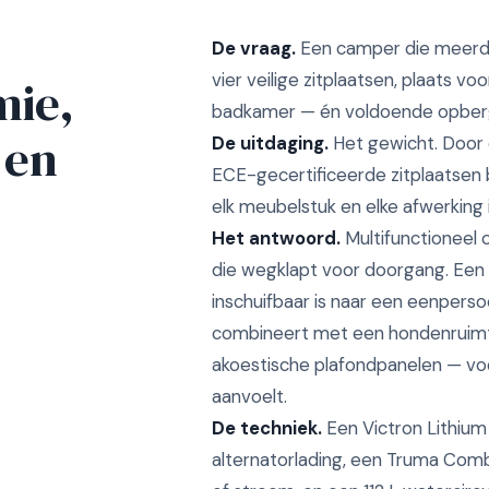
De vraag.
Een camper die meerder
vier veilige zitplaatsen, plaats 
mie,
badkamer — én voldoende opbergr
 en
De uitdaging.
Het gewicht. Door 
ECE-gecertificeerde zitplaatsen blij
elk meubelstuk en elke afwerking 
Het antwoord.
Multifunctioneel 
die wegklapt voor doorgang. Een
inschuifbaar is naar een eenpers
combineert met een hondenruimt
akoestische plafondpanelen — voor
aanvoelt.
De techniek.
Een Victron Lithium
alternatorlading, een Truma Com