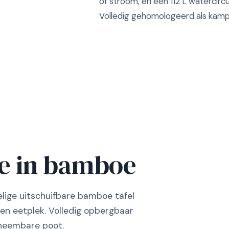
of stroom, en een 112 L watercirc
Volledig gehomologeerd als kam
te in bamboe
lige uitschuifbare bamboe tafel
en eetplek. Volledig opbergbaar
fneembare poot.