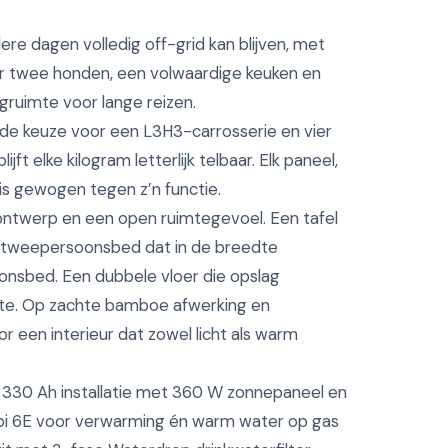
e dagen volledig off-grid kan blijven, met
voor twee honden, een volwaardige keuken en
uimte voor lange reizen.
de keuze voor een L3H3-carrosserie en vier
ft elke kilogram letterlijk telbaar. Elk paneel,
is gewogen tegen z’n functie.
ontwerp en een open ruimtegevoel. Een tafel
 tweepersoonsbed dat in de breedte
oonsbed. Een dubbele vloer die opslag
e. Op zachte bamboe afwerking en
 een interieur dat zowel licht als warm
 330 Ah installatie met 360 W zonnepaneel en
bi 6E voor verwarming én warm water op gas