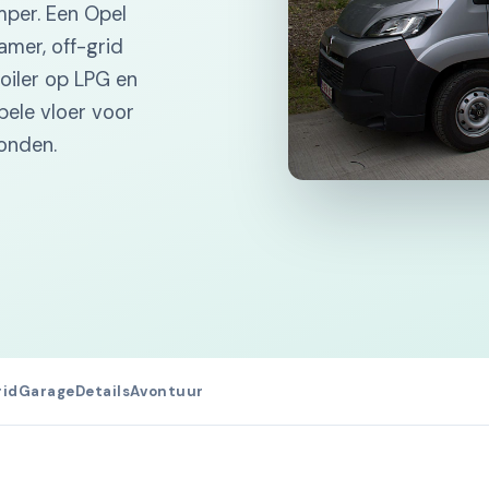
mper. Een Opel
mer, off-grid
boiler op LPG en
ele vloer voor
onden.
rid
Garage
Details
Avontuur