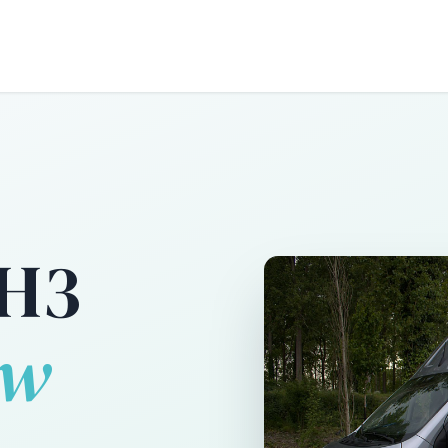
RBOUW
OFF-GRID ACADEMY
SHOP
OVER O
3H3
uw