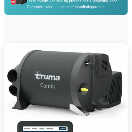
Op Autoterm kachels bij professionele plaatsing door
Compact Living — inclusief installatiegarantie.