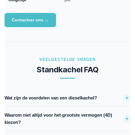
Contacteer ons →
VEELGESTELDE VRAGEN
Standkachel FAQ
+
Wat zijn de voordelen van een dieselkachel?
Ze zijn efficiënt, kosteneffectief en leveren consistente warmte in
Waarom niet altijd voor het grootste vermogen (4D)
zeer koude omstandigheden. Ze zijn niet afhankelijk van de motor
+
kiezen?
van het voertuig — gebruik ze rijdend én geparkeerd.
De 4 kW versie is dubbel zo groot. Kies geen grotere kachel dan