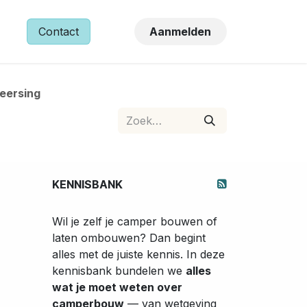
NS
Contact
Aanmelden
heersing
KENNISBANK
Wil je zelf je camper bouwen of
laten ombouwen? Dan begint
alles met de juiste kennis. In deze
kennisbank bundelen we
alles
wat je moet weten over
camperbouw
— van wetgeving