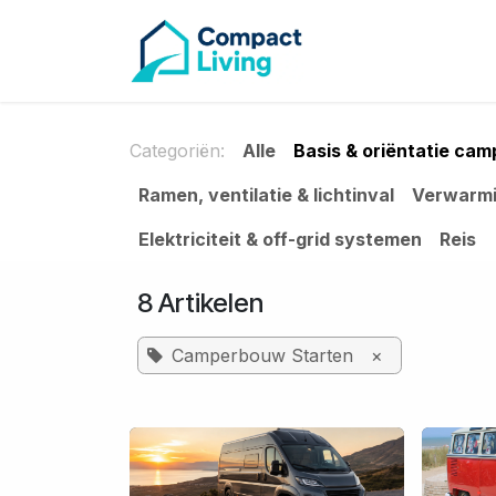
CAMPE
Overslaan naar inhoud
Categoriën:
Alle
Basis & oriëntatie ca
Ramen, ventilatie & lichtinval
Verwarmi
Elektriciteit & off-grid systemen
Reis
8 Artikelen
Camperbouw Starten
×