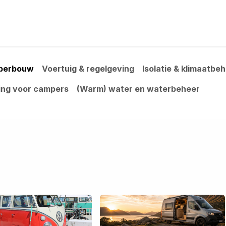
RBOUW
OFF-GRID ACADEMY
SHOP
OVER O
mperbouw
Voertuig & regelgeving
Isolatie & klimaatbe
ng voor campers
(Warm) water en waterbeheer