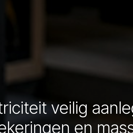
iciteit veilig aanl
ekeringen en mas