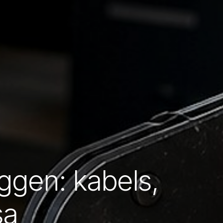
eggen: kabels,
sa