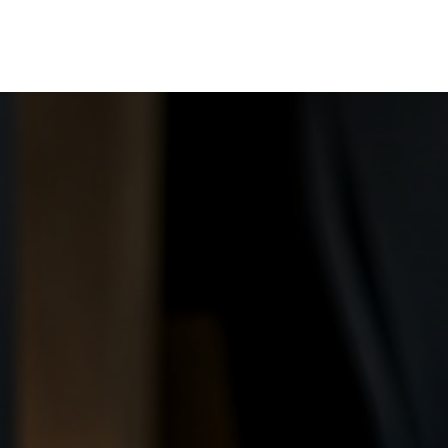
RBOUW
OFF-GRID ACADEMY
SHOP
OVER O