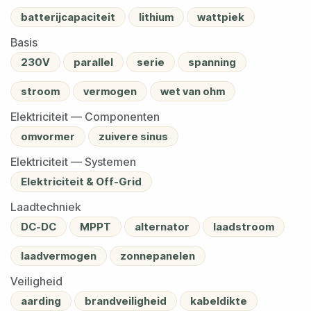
batterijcapaciteit
lithium
wattpiek
Basis
230V
parallel
serie
spanning
stroom
vermogen
wet van ohm
Elektriciteit — Componenten
omvormer
zuivere sinus
Elektriciteit — Systemen
Elektriciteit & Off-Grid
Laadtechniek
DC-DC
MPPT
alternator
laadstroom
laadvermogen
zonnepanelen
Veiligheid
aarding
brandveiligheid
kabeldikte