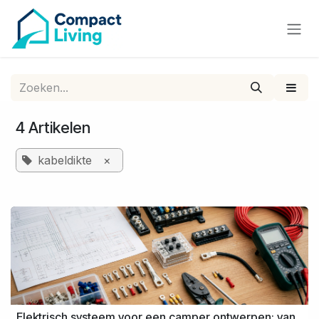
Overslaan naar inhoud
4 Artikelen
kabeldikte
×
Elektrisch systeem voor een camper ontwerpen: van