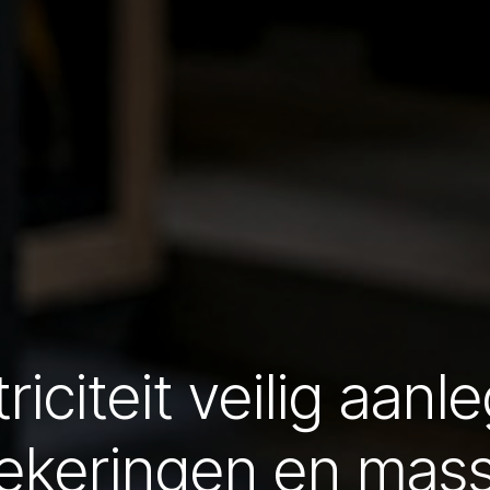
iciteit veilig aanl
ekeringen en mas