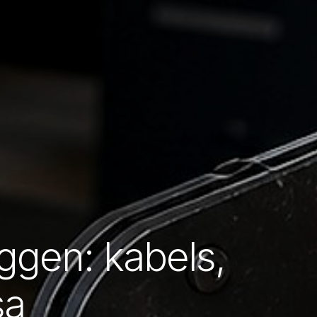
eggen: kabels,
sa