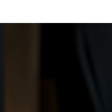
RBOUW
OFF-GRID ACADEMY
SHOP
OVER O