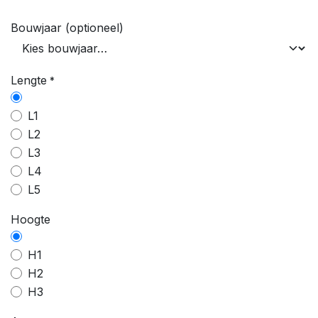
Bouwjaar (optioneel)
Lengte
*
L1
L2
L3
L4
L5
Hoogte
H1
H2
H3