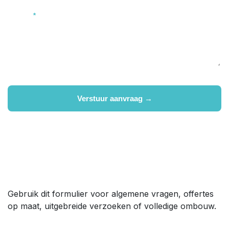
Bericht
*
Verstuur aanvraag →
🔒 Je gegevens worden enkel gebruikt om je aanvraag te beantwoorden.
Gebruik dit formulier voor algemene vragen, offertes
op maat, uitgebreide verzoeken of volledige ombouw.