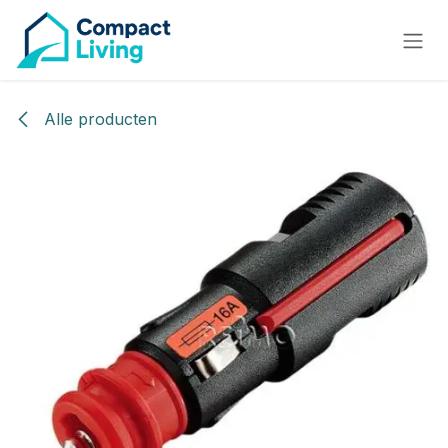
Overslaan naar inhoud
Alle producten