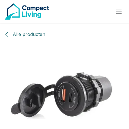
Overslaan naar inhoud
Alle producten