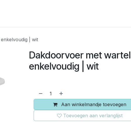
RBOUW
OFF-GRID ACADEMY
SHOP
OVER O
enkelvoudig | wit
Dakdoorvoer met wartel
enkelvoudig | wit
Aan winkelmandje toevoegen
Toevoegen aan verlanglijst