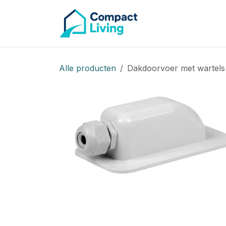
CAMPE
Overslaan naar inhoud
Alle producten
Dakdoorvoer met wartels 