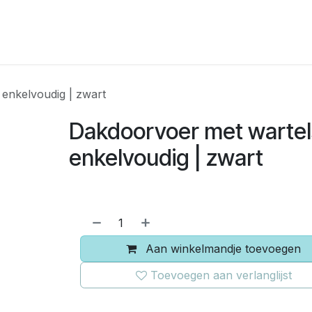
RBOUW
OFF-GRID ACADEMY
SHOP
OVER O
enkelvoudig | zwart
Dakdoorvoer met wartel
enkelvoudig | zwart
Aan winkelmandje toevoegen
Toevoegen aan verlanglijst