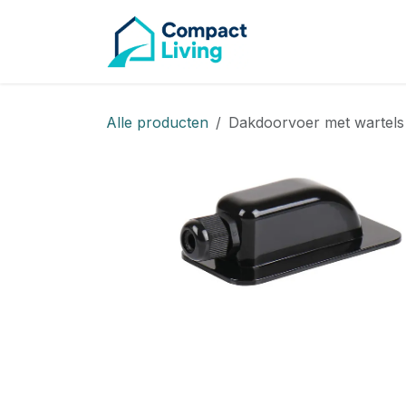
CAMPE
Overslaan naar inhoud
Alle producten
Dakdoorvoer met wartels 