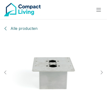
Overslaan naar inhoud
Alle producten