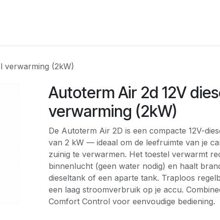
RBOUW
OFF-GRID ACADEMY
SHOP
OVER O
el verwarming (2kW)
Autoterm Air 2d 12V dies
verwarming (2kW)
De Autoterm Air 2D is een compacte 12V-die
van 2 kW — ideaal om de leefruimte van je c
zuinig te verwarmen. Het toestel verwarmt re
binnenlucht (geen water nodig) en haalt brands
dieseltank of een aparte tank. Traploos regelba
een laag stroomverbruik op je accu. Combin
Comfort Control voor eenvoudige bediening.