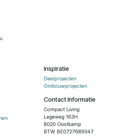
ou
Inspiratie
Deelprojecten
Ombouwprojecten
Contact Informatie
Compact Living
Legeweg 163H
emen
8020 Oostkamp
r
BTW BE0727689347