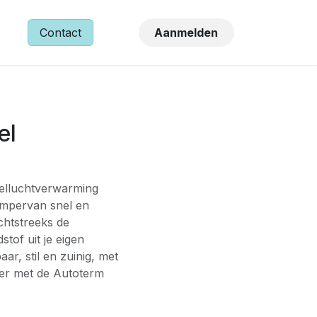
NS
Contact
Aanmelden
el
selluchtverwarming
ampervan snel en
chtstreeks de
tof uit je eigen
ar, stil en zuinig, met
eer met de Autoterm