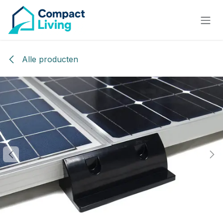
Overslaan naar inhoud
Alle producten