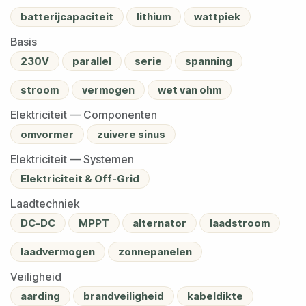
batterijcapaciteit
lithium
wattpiek
Basis
230V
parallel
serie
spanning
stroom
vermogen
wet van ohm
Elektriciteit — Componenten
omvormer
zuivere sinus
Elektriciteit — Systemen
Elektriciteit & Off-Grid
Laadtechniek
DC-DC
MPPT
alternator
laadstroom
laadvermogen
zonnepanelen
Veiligheid
aarding
brandveiligheid
kabeldikte