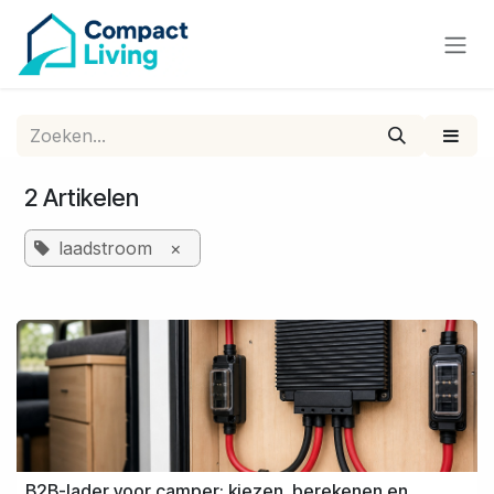
Overslaan naar inhoud
2 Artikelen
laadstroom
×
B2B-lader voor camper: kiezen, berekenen en