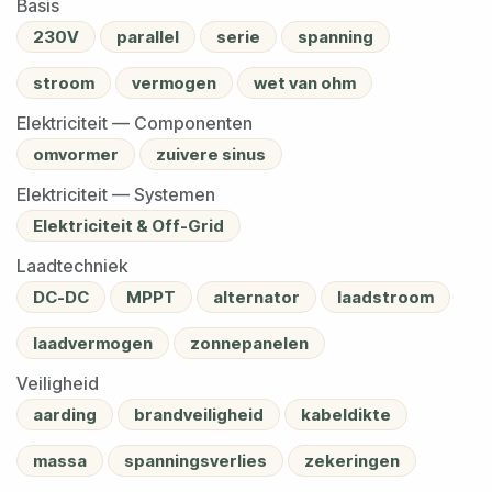
Basis
230V
parallel
serie
spanning
stroom
vermogen
wet van ohm
Elektriciteit — Componenten
omvormer
zuivere sinus
Elektriciteit — Systemen
Elektriciteit & Off-Grid
Laadtechniek
DC-DC
MPPT
alternator
laadstroom
laadvermogen
zonnepanelen
Veiligheid
aarding
brandveiligheid
kabeldikte
massa
spanningsverlies
zekeringen