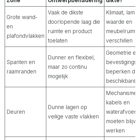
Zone
Ontwerpbenadering
dikte?
Vaak de dikste
Klimaat, lamb
Grote wand-
doorlopende laag die
waarde en
en
ruimte en product
meubelruimte
plafondvlakken
toelaten
verschillen
Geometrie en
Dunner en flexibel,
Spanten en
bevestigings
maar zo continu
raamranden
beperken de
mogelijk
beschikbare r
Mechanismen
kabels en
Dunne lagen op
Deuren
waterafvoer
veilige vaste vlakken
moeten blijve
werken