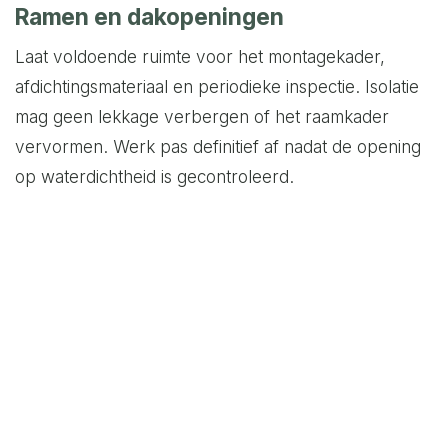
Ramen en dakopeningen
Laat voldoende ruimte voor het montagekader,
afdichtingsmateriaal en periodieke inspectie. Isolatie
mag geen lekkage verbergen of het raamkader
vervormen. Werk pas definitief af nadat de opening
op waterdichtheid is gecontroleerd.
Deuren
Beweeg ruit, slot en kabels door hun volledige
traject vóór en na het isoleren. Onderin een deur
lopen fabrieksafvoeren; hou die vrij. Plaats geen los
vochtabsorberend materiaal waar regenwater via de
raamafdichting kan binnenkomen.