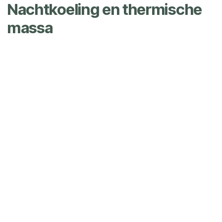
Nachtkoeling en thermische
massa
Meubelen, vloer en watermassa slaan overdag
warmte op. Zodra buitenlucht koeler is, ventileer je
intensief om niet alleen de lucht maar ook die
materialen af te koelen. Sluit de camper de volgende
ochtend vóór de buitenlucht opnieuw warmer wordt.
Isolatie vertraagt daarna de nieuwe warmtestroom;
ze “maakt” zelf geen koude.
Wat kost actieve koeling