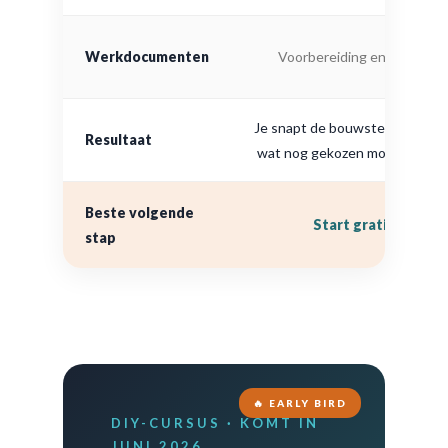
Werkdocumenten
Voorbereiding en inzicht
Je snapt de bouwstenen en zie
Resultaat
wat nog gekozen moet worde
Beste volgende
Start gratis
stap
🔥 EARLY BIRD
DIY-CURSUS · KOMT IN
JUNI 2026