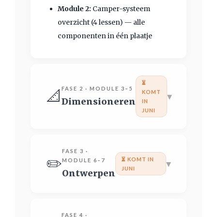
Module 2:
Camper-systeem
overzicht (4 lessen) — alle
componenten in één plaatje
⏳
FASE 2 · MODULE 3–5
📐
KOMT
▾
Dimensioneren
IN
JUNI
FASE 3 ·
✏️
⏳ KOMT IN
MODULE 6–7
▾
JUNI
Ontwerpen
FASE 4 ·