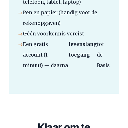
telefoon, tablet, laptop)
→
Pen en papier (handig voor de
rekenopgaven)
→
Géén voorkennis vereist
→
Een gratis
levenslang
tot
account (1
toegang
de
minuut) — daarna
Basis
Klaar om te