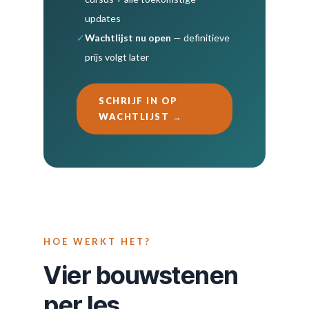
updates
✓
Wachtlijst nu open
— definitieve
prijs volgt later
SCHRIJF IN OP
WACHTLIJST →
HOE WERKT HET?
Vier bouwstenen
per les