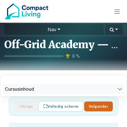
Overslaan naar inhoud
Nav
Off-Grid Academy — Basis
0
%
Cursusinhoud
‹
⛶
›
Vorige
Volledig scherm
Volgende